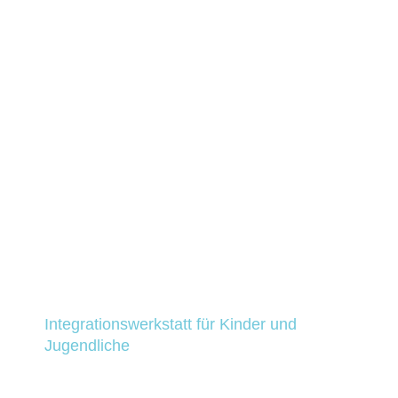
Unsere aktuellen SEMINAR-Angebote
“VIELFALT LÄSST SICH GESTALTEN.
Seminarprogramm zu interkultureller
Kompetenz und Diversity” im Rahmen des
Projektes HILFE FÜR HELFER können Sie unter
https://seminare.academy-isc.de/
mit Themen
und Terminen einsehen – hier finden Sie
außerdem detailliertere Informationen zu den
Inhalten und können sich dort direkt
anmelden!
Integrationswerkstatt für Kinder und
Jugendliche